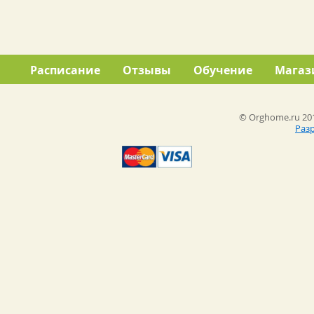
Расписание
Отзывы
Обучение
Магаз
© Orghome.ru 201
Раз