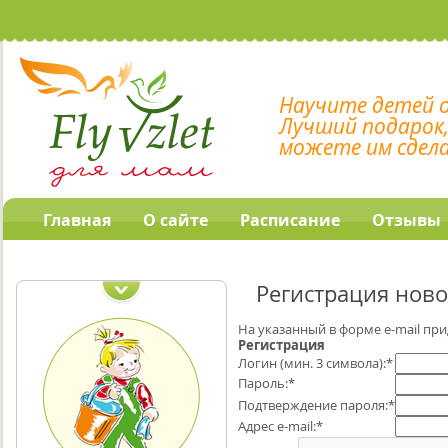
Научите детей 
Лучший подарок
можете им сдел
Главная
О сайте
Расписание
Отзывы
Наши обучающие
программы
Регистрация ново
На указанный в форме e-mail при
Регистрация
Логин (мин. 3 символа):
*
Пароль:
*
Подтверждение пароля:
*
Адрес e-mail:
*