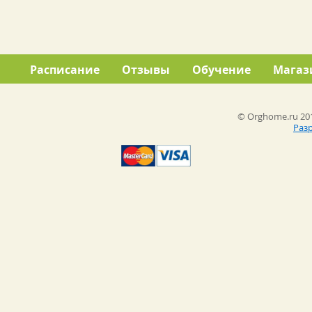
Расписание
Отзывы
Обучение
Магаз
© Orghome.ru 201
Раз