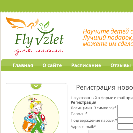
Научите детей 
Лучший подарок
можете им сдел
Главная
О сайте
Расписание
Отзывы
Наши обучающие
программы
Регистрация ново
На указанный в форме e-mail при
Регистрация
Логин (мин. 3 символа):
*
Пароль:
*
Подтверждение пароля:
*
Адрес e-mail:
*