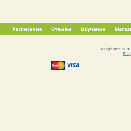
Расписание
Отзывы
Обучение
Магаз
© Orghome.ru 201
Раз