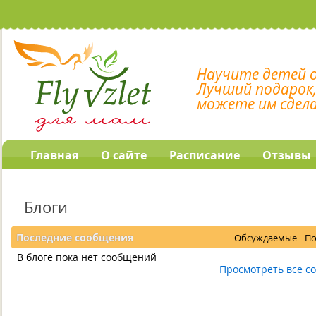
Научите детей 
Лучший подарок
можете им сдел
Главная
О сайте
Расписание
Отзывы
Блоги
Последние сообщения
Обсуждаемые
П
В блоге пока нет сообщений
Просмотреть все с