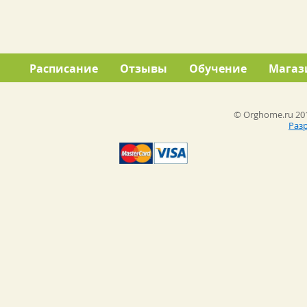
Расписание
Отзывы
Обучение
Магаз
© Orghome.ru 201
Раз