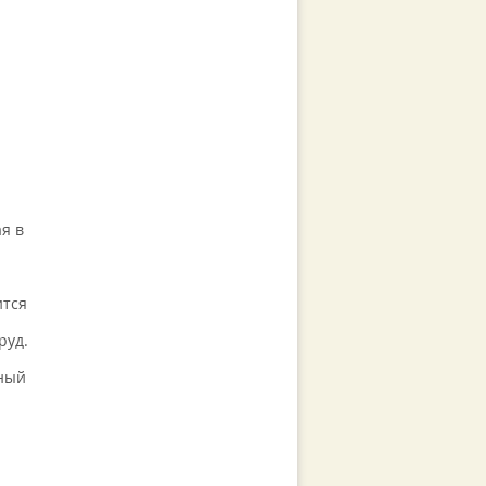
я в
ится
руд.
ьный