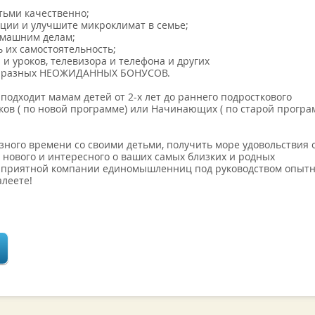
тьми качественно;
оции и улучшите микроклимат в семье;
домашним делам;
 их самостоятельность;
 и уроков, телевизора и телефона и других
го разных НЕОЖИДАННЫХ БОНУСОВ.
подходит мамам детей от 2-х лет до раннего подросткового
ов ( по новой программе) или Начинающих ( по старой програ
зного времени со своими детьми, получить море удовольствия 
у нового и интересного о ваших самых близких и родных
 в приятной компании единомышленниц под руководством опыт
алеете!