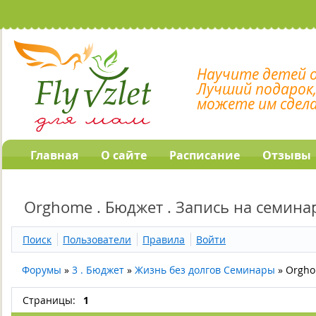
Научите детей 
Лучший подарок
можете им сдел
Главная
О сайте
Расписание
Отзывы
Orghome . Бюджет . Запись на семин
Поиск
Пользователи
Правила
Войти
Форумы
»
3 . Бюджет
»
Жизнь без долгов Семинары
»
Orgho
Страницы:
1