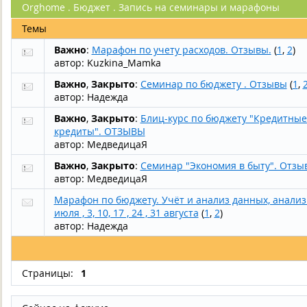
Orghome . Бюджет . Запись на семинары и марафоны
Темы
Важно
:
Марафон по учету расходов. Отзывы.
(
1
,
2
)
автор:
Kuzkina_Mamka
Важно
,
Закрыто
:
Семинар по бюджету . Отзывы
(
1
,
автор:
Надежда
Важно
,
Закрыто
:
Блиц-курс по бюджету "Кредитные
кредиты". ОТЗЫВЫ
автор:
МедведицаЯ
Важно
,
Закрыто
:
Семинар "Экономия в быту". Отзы
автор:
МедведицаЯ
Марафон по бюджету. Учёт и анализ данных, анализ 
июля , 3, 10, 17 , 24 , 31 августа
(
1
,
2
)
автор:
Надежда
Страницы:
1