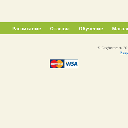
Расписание
Отзывы
Обучение
Магаз
© Orghome.ru 201
Раз