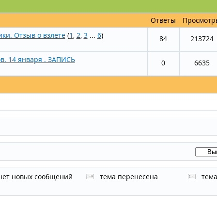
Ответы
Просмотр
ики. Отзыв о взлете
(
1
,
2
,
3
...
6
)
84
213724
в. 14 января . ЗАПИСЬ
0
6635
нет новых сообщений
тема перенесена
тем