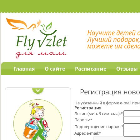
Научите детей 
Лучший подарок
можете им сдел
Главная
О сайте
Расписание
Отзывы
Наши обучающие
программы
Регистрация ново
На указанный в форме e-mail при
Регистрация
Логин (мин. 3 символа):
*
Пароль:
*
Подтверждение пароля:
*
Адрес e-mail:
*