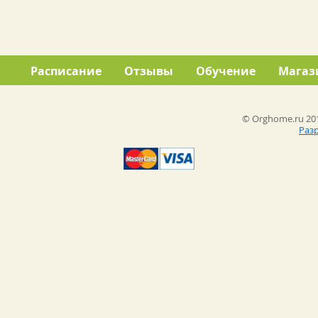
Расписание
Отзывы
Обучение
Магаз
© Orghome.ru 201
Раз