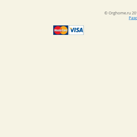
© Orghome.ru 201
Раз