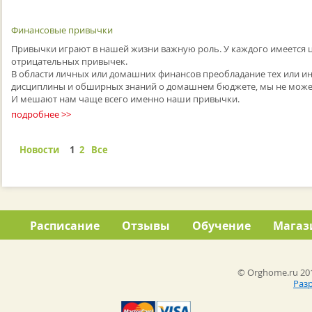
Финансовые привычки
Привычки играют в нашей жизни важную роль. У каждого имеется ц
отрицательных привычек.
В области личных или домашних финансов преобладание тех или и
дисциплины и обширных знаний о домашнем бюджете, мы не можем 
И мешают нам чаще всего именно наши привычки.
подробнее >>
Новости
1
2
Все
Расписание
Отзывы
Обучение
Магаз
© Orghome.ru 201
Раз